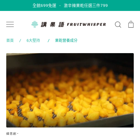
跳
全館699免運 · 激辛辣果乾任選三件799
到
內
搜
購
容
尋
物
車
首頁
/
6大堅持
/
果乾營養成分
6
大
堅
持
·
緯思創