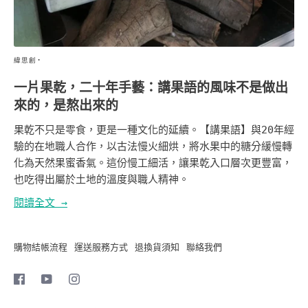
·
緯思創
一片果乾，二十年手藝：講果語的風味不是做出
來的，是熬出來的
果乾不只是零食，更是一種文化的延續。【講果語】與20年經
驗的在地職人合作，以古法慢火細烘，將水果中的糖分緩慢轉
化為天然果蜜香氣。這份慢工細活，讓果乾入口層次更豐富，
也吃得出屬於土地的溫度與職人精神。
閱讀全文 →
購物結帳流程
運送服務方式
退換貨須知
聯絡我們