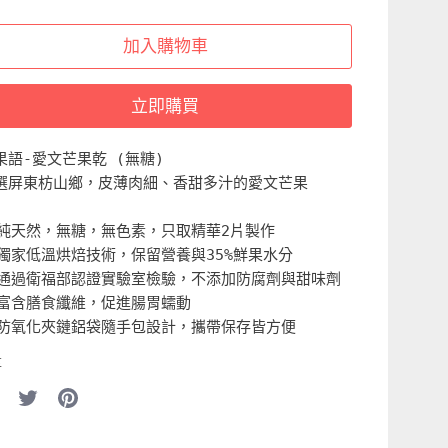
加入購物車
立即購買
果語-愛文芒果乾 (無糖)
選屏東枋山鄉，皮薄肉細、香甜多汁的愛文芒果
 純天然，無糖，無色素，只取精華2片製作
 獨家低溫烘焙技術，保留營養與35%鮮果水分
 通過衛福部認證實驗室檢驗，不添加防腐劑與甜味劑
 富含膳食纖維，促進腸胃蠕動
 防氧化夾鏈鋁袋隨手包設計，攜帶保存皆方便
享
在
Pin
cebook
Twitter
it