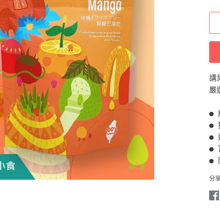
講
嚴
●
●
●
●
●
分
在
Fa