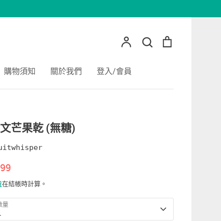
搜尋
帳
搜
購
戶
尋
物
車
購物須知
關於我們
登入/會員
文芒果乾 (無糖)
uitwhisper
99
費
在結帳時計算。
數量
1