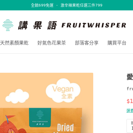
全館699免運 · 激辛辣果乾任選三件799
天然素顏果乾
好氣色花果茶
部落客分享
購買平台
愛
fr
$1
運