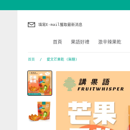
跳
到
內
容
填寫E-mail獲取最新消息
首頁
果語好禮
激辛辣果乾
首頁
/
愛文芒果乾 (無糖)