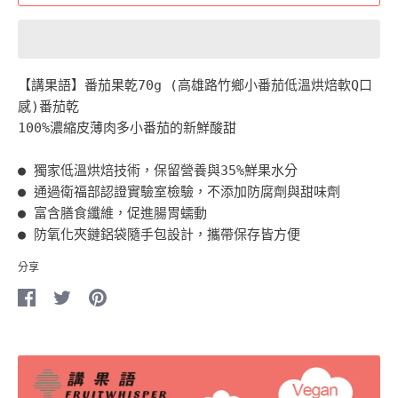
【講果語】番茄果乾70g (高雄路竹鄉小番茄低溫烘焙軟Q口
感)番茄乾
100%濃縮皮薄肉多小番茄的新鮮酸甜
● 獨家低溫烘焙技術，保留營養與35%鮮果水分
● 通過衛福部認證實驗室檢驗，不添加防腐劑與甜味劑
● 富含膳食纖維，促進腸胃蠕動
● 防氧化夾鏈鋁袋隨手包設計，攜帶保存皆方便
分享
在
在
Pin
Facebook
Twitter
it
分
分
享
享