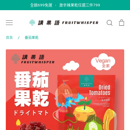
跳
全館699免運 · 激辛辣果乾任選三件799
到
內
搜
購
容
尋
物
車
首頁
/
番茄果乾